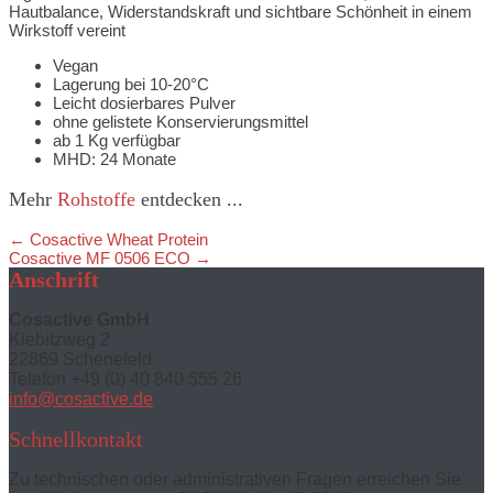
Hautbalance, Widerstandskraft und sichtbare Schönheit in einem
Wirkstoff vereint
Vegan
Lagerung bei 10-20°C
Leicht dosierbares Pulver
ohne gelistete Konservierungsmittel
ab 1 Kg verfügbar
MHD: 24 Monate
Mehr
Rohstoffe
entdecken ...
Posts
← Cosactive Wheat Protein
Cosactive MF 0506 ECO →
navigation
Anschrift
Cosactive GmbH
Kiebitzweg 2
22869 Schenefeld
Telefon +49 (0) 40 840 555 26
info@cosactive.de
Schnellkontakt
Zu technischen oder administrativen Fragen erreichen Sie