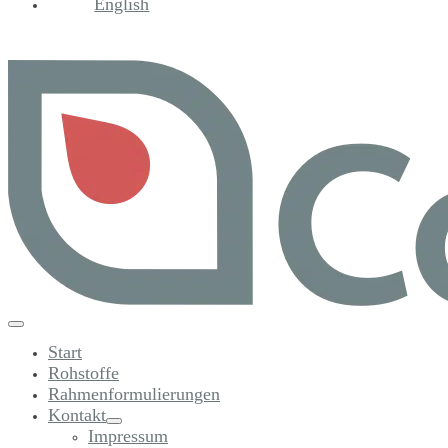
English
Menü-
Schalter
Start
Rohstoffe
Rahmenformulierungen
Kontakt
Menü-
Impressum
Schalter