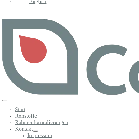
English
Menü-
Schalter
Start
Rohstoffe
Rahmenformulierungen
Kontakt
Menü-
Impressum
Schalter